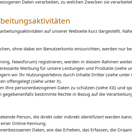
nbezogenen Daten verarbeiten, zu welchen Zwecken sie verarbeite
beitungsaktivitäten
eitungsaktivitäten auf unserer Webseite kurz dargestellt. Näh
uchen, ohne dabei ein Benutzerkonto einzurichten, werden nur b
earning, Newsforum) registrieren, werden in diesem Rahmen weite
essante Werbung für unsere Leistungen und Produkte (siehe unter
igern wir Ihr Nutzungserlebnis durch Inhalte Dritter (siehe unter I
n offengelegt (siehe unter X).
hre personenbezogenen Daten zu schützen (siehe XII) und speich
n gegebenenfalls bestimmte Rechte in Bezug auf die Verarbeitun
ebende Person, die direkt oder indirekt identifiziert werden ka
einer Online-Kennung.
enbezogenen Daten, wie das Erheben, das Erfassen, die Organis