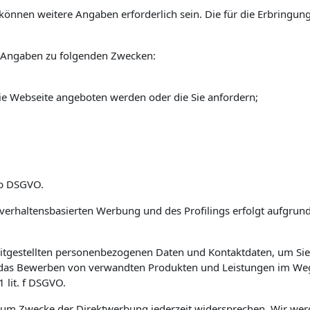
önnen weitere Angaben erforderlich sein. Die für die Erbringung
 Angaben zu folgenden Zwecken:
die Webseite angeboten werden oder die Sie anfordern;
b
DSGVO.
haltensbasierten Werbung und des Profilings erfolgt aufgrund d
tgestellten personenbezogenen Daten und Kontaktdaten, um Sie 
das Bewerben von verwandten Produkten und Leistungen im Wege d
 1
lit. f
DSGVO.
um Zwecke der Direktwerbung jederzeit widersprechen. Wir wer