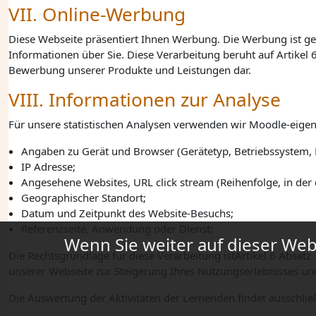
VII. Online-Werbung
Diese Webseite präsentiert Ihnen Werbung. Die Werbung ist ge
Informationen über Sie. Diese Verarbeitung beruht auf
Artikel 
Bewerbung unserer Produkte und Leistungen dar.
VIII. Informationen zur Analyse
Für unsere statistischen Analysen verwenden wir Moodle-eigen
Angaben zu Gerät und Browser (Gerätetyp, Betriebssystem, 
IP Adresse;
Angesehene Websites, URL click stream (Reihenfolge, in der
Geographischer Standort;
Datum und Zeitpunkt des Website-Besuchs;
Referenzseite, Anwendung oder Dienst;
Wenn Sie weiter auf dieser Webs
Die Rechtsgrundlage für diese Verarbeitung ist
Artikel 6
Absatz 
unserer Webseite zur Steigerung Ihres Nutzungserlebnisses un
Die Auswertung der Aktivitäten der Lernenden findet ausschlie