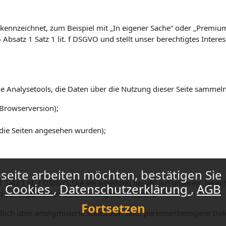
kennzeichnet, zum Beispiel mit „In eigener Sache“ oder „Premiu
6
Absatz 1
Satz 1
lit. f
DSGVO und stellt unser berechtigtes Interes
e Analysetools, die Daten über die Nutzung dieser Seite sammel
Browserversion);
 die Seiten angesehen wurden);
eite arbeiten möchten, bestätigen Sie 
1
Satz 1
lit. f
DSGVO. Die Verarbeitung beruht auf unserem berech
Cookies
Datenschutzerklärung
AGB
d zur allgemeinen Optimierung der Webseite.
Fortsetzen
ßlich über anonymisierte Statistiken statt, personenbezogene Dat