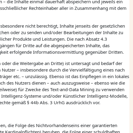
– die Inhalte einmal dauerhaft abspeichern und jeweils ein
usschließlicher Rechteinhaber aller in Zusammenhang mit dem
besondere nicht berechtigt, Inhalte jenseits der gesetzlichen
 machen oder zu senden und/oder Bearbeitungen der Inhalte zu
blicher Produkte und Leistungen. Die nach Absatz 4.3
ngen für Dritte auf die abgespeicherten Inhalte, das
igkeit erfolgende Informationsvermittlung gegenüber Dritten.
der die Weitergabe an Dritte) ist untersagt und bedarf der
 Nutzer – insbesondere durch die Vervielfältigung eines nach
ger etc. – unzulässig. Ebenso ist das Einpflegen in ein lokales
auch des Nutzers dienen – auch auszugsweise – ebenso wie die
teilweise) für Zwecke des Text-and-Data Mining zu verwenden
ntelligenz-Systeme und/oder Künstlicher Intelligenz-Modelle,
 Rechte gemäß
§ 44b Abs. 3 UrhG ausdrücklich vor.
den, die Folge des Nichtvorhandenseins einer garantierten
e Kardinalpflichten) beruhen, die Folge einer schuldhaften