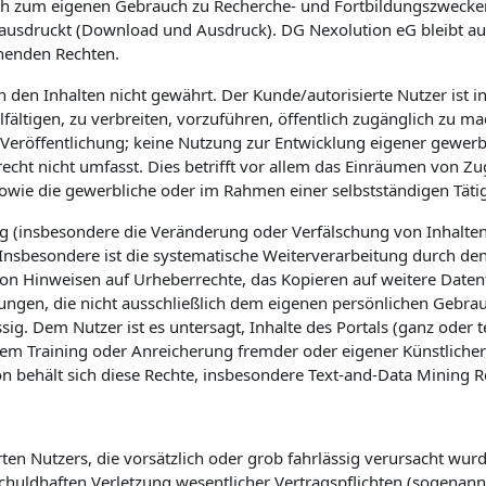
ich zum eigenen Gebrauch zu Recherche- und Fortbildungszwecken 
lt ausdruckt (Download und Ausdruck).
DG Nexolution eG
bleibt a
henden Rechten.
en Inhalten nicht gewährt. Der Kunde/autorisierte Nutzer ist ins
ielfältigen, zu verbreiten, vorzuführen, öffentlich zugänglich zu
r Veröffentlichung; keine Nutzung zur Entwicklung eigener gewer
t nicht umfasst. Dies betrifft vor allem das Einräumen von Zugä
.) sowie die gewerbliche oder im Rahmen einer selbstständigen Tät
(insbesondere die Veränderung oder Verfälschung von Inhalten o
 Insbesondere ist die systematische Weiterverarbeitung durch den
on Hinweisen auf Urheberrechte, das Kopieren auf weitere Datenträ
gungen, die nicht ausschließlich dem eigenen persönlichen Gebr
g. Dem Nutzer ist es untersagt, Inhalte des Portals (ganz oder 
Training oder Anreicherung fremder oder eigener Künstlicher I
on behält sich diese Rechte, insbesondere Text-and-Data Mining
ten Nutzers, die vorsätzlich oder grob fahrlässig verursacht wur
chuldhaften Verletzung wesentlicher Vertragspflichten (sogenannt