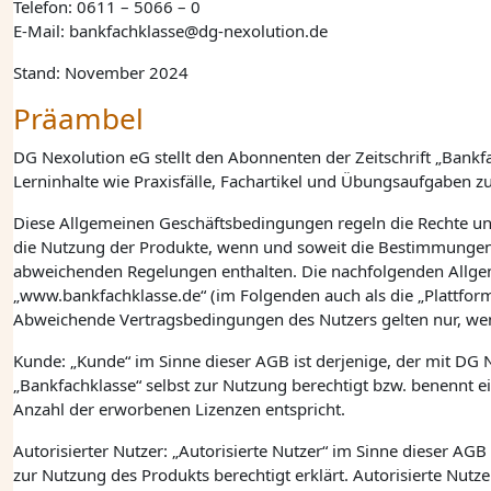
Telefon: 0611 – 5066 – 0
E-Mail: bankfachklasse@dg-nexolution.de
Stand: November 2024
Präambel
DG Nexolution eG
stellt den Abonnenten der Zeitschrift „Bankf
Lerninhalte wie Praxisfälle, Fachartikel und Übungsaufgaben z
Diese Allgemeinen Geschäftsbedingungen regeln die Rechte und 
die Nutzung der Produkte, wenn und soweit die Bestimmungen 
abweichenden Regelungen enthalten. Die nachfolgenden Allg
„www.bankfachklasse.de“ (im Folgenden auch als die „Plattfor
Abweichende Vertragsbedingungen des Nutzers gelten nur, we
Kunde: „Kunde“ im Sinne dieser AGB ist derjenige, der mit
DG N
„Bankfachklasse“ selbst zur Nutzung berechtigt bzw. benennt e
Anzahl der erworbenen Lizenzen entspricht.
Autorisierter Nutzer: „Autorisierte Nutzer“ im Sinne dieser A
zur Nutzung des Produkts berechtigt erklärt. Autorisierte Nut