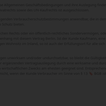
ese Allgemeinen Geschäftsbedingungen und ihre Auslegung findet
atrechts sowie des UN-Kaufrechts ist ausgeschlossen.
zwingenden Verbraucherschutzbestimmungen anwendbar, die in dem
 Schutz bieten.
lichen Rechts oder ein öffentlich-rechtliches Sondervermögen, od
nhang mit diesem Vertrag Berlin. Ist der Kunde Kaufmann, eine ju
n Wohnsitz im Inland, so ist auch der Erfüllungsort für alle s
gen unwirksam und/oder undurchsetzbar, so bleibt die Gültigke
ergänzenden Vertragsauslegung durch eine wirksame und durchs
 wirtschaftlichen Zwecks am ehesten geeignet sind. Entsprechend
n nicht, wenn der Kunde Verbraucher im Sinne von
§ 13
BGB
ist