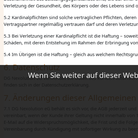
Verletzung der Gesundheit, des Körpers oder des Lebens sind 
5.2 Kardinalpflichten sind solche vertraglichen Pflichten, de
Vertragspartner regelmäßig vertrauen darf und deren Verletzun
5.3 Bei Verletzung einer Kardinalpflicht ist die Haftung – sowei
Schäden, mit deren Entstehung im Rahmen der Erbringung von
5.4 Im Übrigen ist die Haftung – gleich aus welchem Rechtsgr
6. Datenschutz
Wenn Sie weiter auf dieser Webs
DG Nexolution eG
verwendet die Daten des Kunden/autorisierte
finden sich in der Datenschutzerklärung.
7. Änderungen dieser Allgemeine
7.1
DG Nexolution eG
behält es sich vor, die AGB jederzeit u
vereinbart, wenn der Kunde ihrer Geltung nicht innerhalb von
E-Mail auf die Widerspruchsmöglichkeit, die Frist und die Folg
Vereinbarung durch Kündigung mit sofortiger Wirkung zu bee