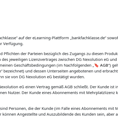
achklasse“ auf der eLearning-Plattform „bankfachklasse.de“ sowohl
ur Verfügung.
Pflichten der Parteien bezüglich des Zugangs zu diesen Produkt
des jeweiligen Lizenzvertrages zwischen
DG Nexolution eG
und 
emeinen Geschäftsbedingungen (im Nachfolgenden „
AGB
“) ge
m“ bezeichnet) und dessen Unterseiten angebotenen und erbracht
nn sie von
DG Nexolution eG
bestätigt wurden.
exolution eG
einen Vertrag gemäß AGB schließt. Der Kunde ist im
inen Nutzer. Der Kunde eines Abonnements mit Mehrplatzlizenz ka
GB sind Personen, die der Kunde (im Falle eines Abonnements mit
zer können Angestellte und Auszubildende des Kunden sein, aber