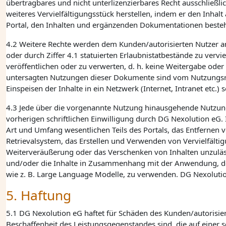
übertragbares und nicht unterlizenzierbares Recht ausschließl
weiteres Vervielfältigungsstück herstellen, indem er den Inha
Portal, den Inhalten und ergänzenden Dokumentationen beste
4.2 Weitere Rechte werden dem Kunden/autorisierten Nutzer an d
oder durch Ziffer 4.1 statuierten Erlaubnistatbestände zu verv
veröffentlichen oder zu verwerten, d. h. keine Weitergabe ode
untersagten Nutzungen dieser Dokumente sind vom Nutzungsrech
Einspeisen der Inhalte in ein Netzwerk (Internet, Intranet etc
4.3 Jede über die vorgenannte Nutzung hinausgehende Nutzung 
vorherigen schriftlichen Einwilligung durch
DG Nexolution eG
.
Art und Umfang wesentlichen Teils des Portals, das Entfernen v
Retrievalsystem, das Erstellen und Verwenden von Vervielfälti
Weiterveräußerung oder das Verschenken von Inhalten unzulässi
und/oder die Inhalte in Zusammenhang mit der Anwendung, dem 
wie z. B. Large Language Modelle, zu verwenden. DG Nexoluti
5. Haftung
5.1
DG Nexolution eG
haftet für Schäden des Kunden/autorisier
Beschaffenheit des Leistungsgegenstandes sind, die auf einer s