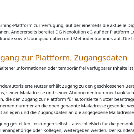
ning-Plattform zur Verfügung, auf der einerseits die aktuelle Dig
en. Andererseits bereitet
DG Nexolution eG
auf der Plattform L
lkunde sowie Übungsaufgaben und Methodentrainings auf. Die Inh
 Zugang zur Plattform, Zugangsdaten
altener Informationen oder temporär frei verfügbarer Inhalte is
nde/autorisierte Nutzer erhält Zugang zu den geschlossenen Ber
ns, seiner Mailadresse und seiner Abonnementnummer bankfach
erson, die den Zugang zur Plattform für autorisierte Nutzer bean
onnementnummer an die oben genannte Mailadresse gesendet we
unt anlegen und die Zugangsdaten an die angegebene Mailadresse
ng gestellten Leistungen selbst – ausschließlich für die persön
ilienangehörige oder Kollegen, weitergeben werden. Der Kunde/a