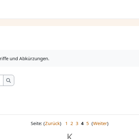
griffe und Abkürzungen.
Suchen
Suchen
Seite: (
Zurück
)
1
2
3
4
5
(
Weiter
)
K