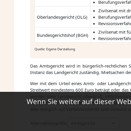
Berufungsverfah
Zivilsenat mit d
Oberlandesgericht (OLG)
Berufungsverfah
Revisionsverfah
Zivilsenat mit f
Bundesgerichtshof (BGH)
Revisionsverfahr
Quelle: Eigene Darstallung
Das Amtsgericht wird in bürgerlich-rechtlichen S
Instanz das Landgericht zuständig. Mietsachen d
Wer mit dem Urteil eines Amts- oder Landgerichts
Streitwert mindestens 600 Euro beträgt oder das Ge
werden vom Landgericht überprüft, Entscheidun
Wenn Sie weiter auf dieser Webs
überprüft und angefochten werden. Das Rechtsmitte
aber lediglich auf Verfahrensfehler und verweist 
Alternativbegriffe: