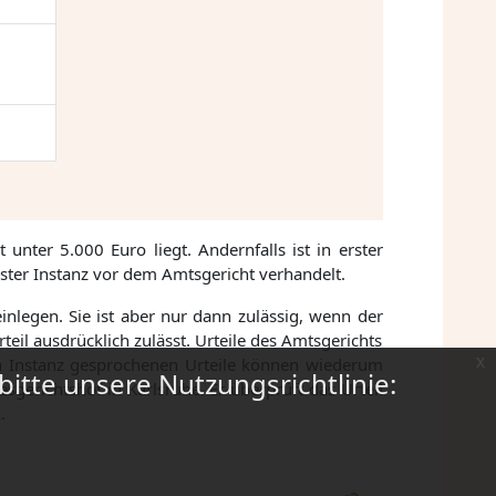
unter 5.000 Euro liegt. Andernfalls ist in erster
ter Instanz vor dem Amtsgericht verhandelt.
inlegen. Sie ist aber nur dann zulässig, wenn der
teil ausdrücklich zulässt. Urteile des Amtsgerichts
x
n Instanz gesprochenen Urteile können wiederum
bitte unsere Nutzungsrichtlinie:
sgerichtshof in Karlsruhe. Er überprüft das Urteil
.