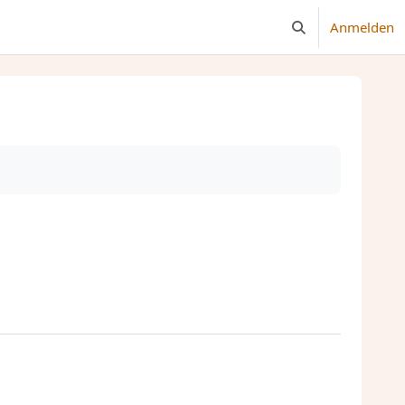
Anmelden
Sucheingabe umsc