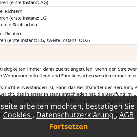
ren (erste Instanz: AG)
rei Richtern
ren (erste Instanz: LG)
ren in Strafsachen
ünf Richtern
en (erste Instanz: LG, zweite Instanz: OLG)
treitigkeiten immer dann zuerst angerufen, wenn der Streitwert 
en Wohnraum betreffend und Familiensachen werden immer in ers
 nicht einverstanden ist, kann das Rechtsmittel der Berufung e
richt, das in erster In stanz entschieden hat, die Berufung im Ur
gen des Landgerichts vom OLG. Die von der jeweiligen höhere
eite arbeiten möchten, bestätigen Sie 
l ist in diesem Fall die Revision. Revisionsinstanz ist der Bunde
Cookies
Datenschutzerklärung
AGB
den Sachverhalt dann in der Regel wieder an die Vorinstanz zurück
Fortsetzen