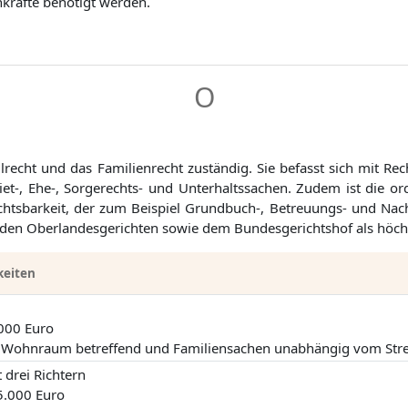
kräfte benötigt werden.
O
vilrecht und das Familienrecht zuständig. Sie befasst sich mit Re
t-, Ehe-, Sorgerechts- und Unterhaltssachen. Zudem ist die orde
erichtsbarkeit, der zum Beispiel Grundbuch-, Betreuungs- und N
den Oberlandesgerichten sowie dem Bundesgerichtshof als höchst
keiten
.000 Euro
 Wohnraum betreffend und Familiensachen unabhängig vom Stre
 drei Richtern
 5.000 Euro