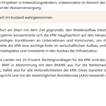
 Projekten in Entwicklungsländern, insbesondere im Bereich de
nd der Wasserversorgung.
 auch im Ausland wahrgenommen.
urt am Main mit dem Ziel gegründet, den Wiederaufbau Deuts
sjahren konzentrierte sich die KfW hauptsächlich auf den Neuaufb
günstigen Konditionen an Unternehmen und Kommunen, um ihn
elte die KfW eine wichtige Rolle im wirtschaftlichen Aufbau un
beitsplätze und investierte in den Ausbau der Infrastruktur.
ie Länder mit 20 Prozent. Rechtsgrundlagen für die KfW sind da
das BMF in Abstimmung mit dem BMWK aus. Für die Bankenaufs
t, haftet also für alle Verbindlichkeiten der KfW. Diese Garanti
pricht und mit der bestmöglichen Bonitätsnote (AAA) bewertet i