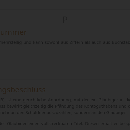
P
snummer
 mehrstellig und kann sowohl aus Ziffern als auch aus Buchsta
ngsbeschluss
 ist eine gerichtliche Anordnung, mit der ein Gläubiger in d
uss bewirkt gleichzeitig die Pfändung des Kontoguthabens und
 mehr an den Schuldner auszuzahlen, sondern an den Gläubiger.
r Gläubiger einen vollstreckbaren Titel. Diesen erhält er beis