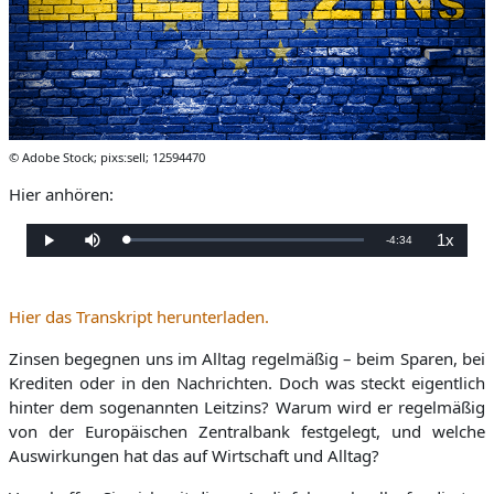
© Adobe Stock; pixs:sell; 12594470
Hier anhören:
1x
Verbleibende
-
4:34
Geladen
:
Wiedergabe
Stumm
Wiederga
0%
schalten
Zeit
Hier das Transkript herunterladen.
Zinsen begegnen uns im Alltag regelmäßig – beim Sparen, bei
Krediten oder in den Nachrichten. Doch was steckt eigentlich
hinter dem sogenannten Leitzins? Warum wird er regelmäßig
von der Europäischen Zentralbank festgelegt, und welche
Auswirkungen hat das auf Wirtschaft und Alltag?