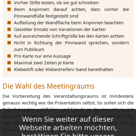
Vorher Stifte testen, ob sie gut schreiben
Beim Anpinnen darauf achten, dass vorher die
Pinnwandfüße festgestellt sind
Aufteilung der Wandfläche beim Anpinnen beachten
Gezielter Einsatz von Variationen der Karten
Auf ausreichende Schriftgröße bei den Karten achten
Nicht in Richtung der Pinnwand sprechen, sondern
zum Publikum
Pro Karte nur eine Aussage
Maximal zwei Zeilen je Karte
Klebestift oder Klebestreifen/-band bereithalten
Die Wahl des Meetingraums
Die Vorbereitung des Veranstaltungsraums ist mindestens
genauso wichtig wie die Präsentation selbst. So sollen sich die
Teilnehmenden wohlfühlen und Freude an der Vernetzung mit
x
anderen und am Wissensaustausch haben. Es ist sehr wichtig,
Wenn Sie weiter auf dieser
dass die Veranstaltung in positiver Erinnerung bleibt und zu
Webseite arbeiten möchten,
einem erfolgreichen Tag für alle Beteiligten wird.
bestätigen Sie bitte unsere