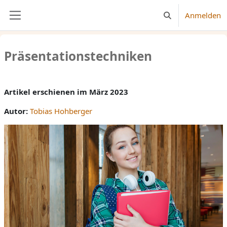
Zum Hauptinhalt
Anmelden
Sucheingabe umsc
Website-Übersicht
Präsentationstechniken
Abschlussbedingungen
Artikel erschienen im März 2023
Autor:
Tobias Hohberger