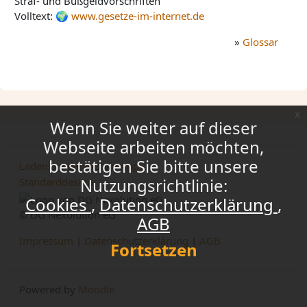
Straf- und Bußgeldvorschriften
Volltext:
www.gesetze-im-internet.de
»
Glossar
x
Wenn Sie weiter auf dieser
Webseite arbeiten möchten,
bestätigen Sie bitte unsere
Laden Sie die mobile App
Nutzungsrichtlinie:
Standarddesign
Cookies
Datenschutzerklärung
© DG Nexolution eG
AGB
Impressum
|
Datenschutzerklärung
|
AGB
Fortsetzen
Powered by
Moodle